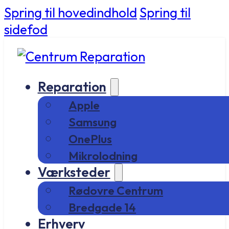
Spring til hovedindhold
Spring til
sidefod
Reparation
Apple
Samsung
OnePlus
Mikrolodning
Værksteder
Rødovre Centrum
Bredgade 14
Erhverv