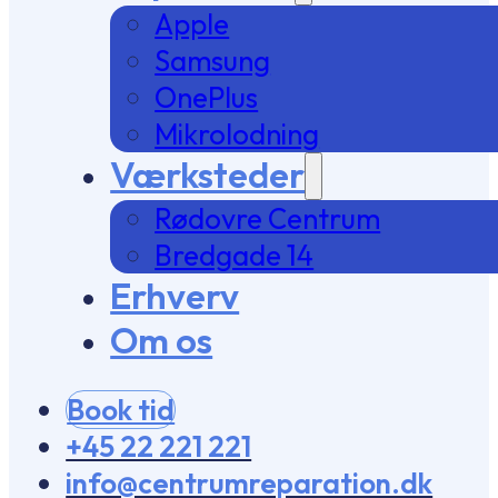
Apple
Samsung
OnePlus
Mikrolodning
Værksteder
Rødovre Centrum
Bredgade 14
Erhverv
Om os
Book tid
+45 22 221 221
info@centrumreparation.dk