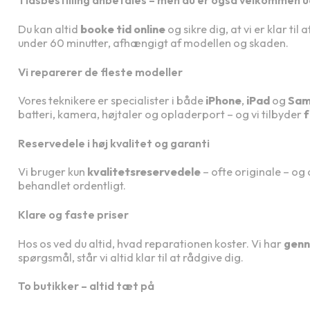
Tidsbestilling anbefales – men du er også velkommen 
Du kan altid
booke tid online
og sikre dig, at vi er klar t
under 60 minutter, afhængigt af modellen og skaden.
Vi reparerer de fleste modeller
Vores teknikere er specialister i både
iPhone
,
iPad
og
Sam
batteri, kamera, højtaler og opladerport – og vi tilbyder
f
Reservedele i høj kvalitet og garanti
Vi bruger kun
kvalitetsreservedele
– ofte originale – og 
behandlet ordentligt.
Klare og faste priser
Hos os ved du altid, hvad reparationen koster. Vi har
genn
spørgsmål, står vi altid klar til at rådgive dig.
To butikker – altid tæt på