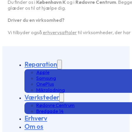
Du finder os i
København K
og i
Rødovre Centrum
. Begge
glæder os til at hjælpe dig.
Driver du en virksomhed?
Vi tilbyder også
erhvervsaftaler
til virksomheder, der har
Reparation
Apple
Samsung
OnePlus
Mikrolodning
Værksteder
Rødovre Centrum
Bredgade 14
Erhverv
Om os