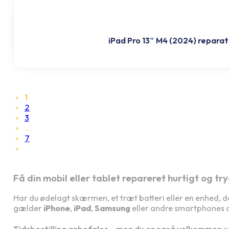
iPad Pro 13″ M4 (2024) reparat
1
2
3
…
7
Få din mobil eller tablet repareret hurtigt og tr
Har du ødelagt skærmen, et træt batteri eller en enhed, d
gælder
iPhone
,
iPad
,
Samsung
eller andre smartphones og