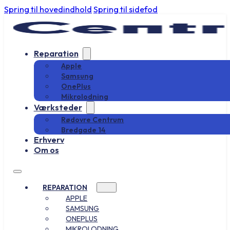
Spring til hovedindhold
Spring til sidefod
Reparation
Apple
Samsung
OnePlus
Mikrolodning
Værksteder
Rødovre Centrum
Bredgade 14
Erhverv
Om os
REPARATION
APPLE
SAMSUNG
ONEPLUS
MIKROLODNING