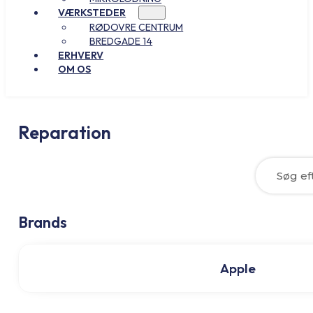
VÆRKSTEDER
RØDOVRE CENTRUM
BREDGADE 14
ERHVERV
OM OS
Reparation
In
Brands
Apple