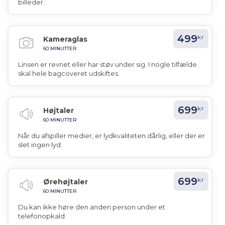
billeder.
499
kr
Kameraglas
60 MINUTTER
Linsen er revnet eller har støv under sig. I nogle tilfælde
skal hele bagcoveret udskiftes.
699
kr
Højtaler
60 MINUTTER
Når du afspiller medier, er lydkvaliteten dårlig, eller der er
slet ingen lyd.
699
kr
Ørehøjtaler
60 MINUTTER
Du kan ikke høre den anden person under et
telefonopkald.