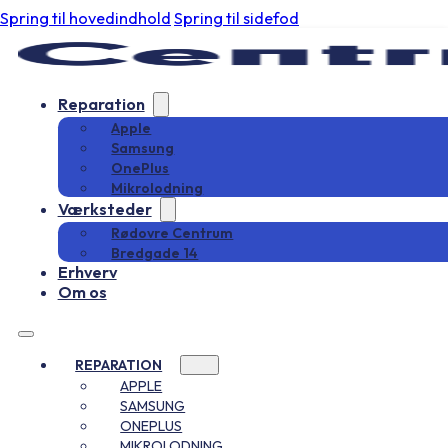
Spring til hovedindhold
Spring til sidefod
Reparation
Apple
Samsung
OnePlus
Mikrolodning
Værksteder
Rødovre Centrum
Bredgade 14
Erhverv
Om os
REPARATION
APPLE
SAMSUNG
ONEPLUS
MIKROLODNING