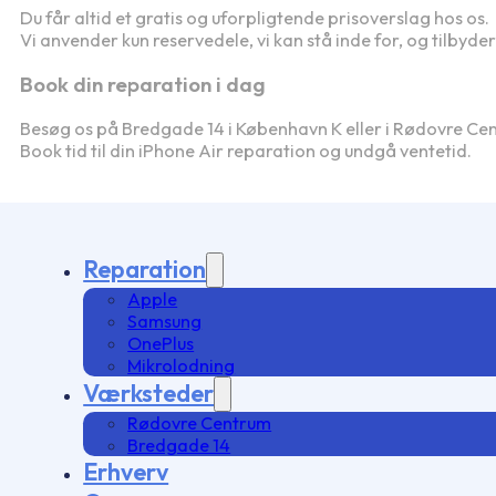
Du får altid et gratis og uforpligtende prisoverslag hos os.
Vi anvender kun reservedele, vi kan stå inde for, og tilbyde
Book din reparation i dag
Besøg os på Bredgade 14 i København K eller i Rødovre Ce
Book tid til din iPhone Air reparation og undgå ventetid.
Reparation
Apple
Samsung
OnePlus
Mikrolodning
Værksteder
Rødovre Centrum
Bredgade 14
Erhverv