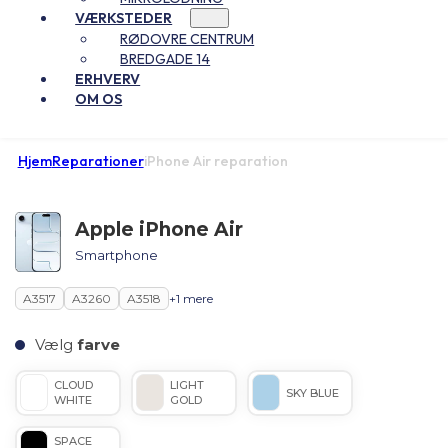
VÆRKSTEDER
RØDOVRE CENTRUM
BREDGADE 14
ERHVERV
OM OS
Hjem
Reparationer
iPhone Air reparation
Apple iPhone Air
Smartphone
A3517
A3260
A3518
+1 mere
Vælg
farve
CLOUD
LIGHT
SKY BLUE
WHITE
GOLD
SPACE