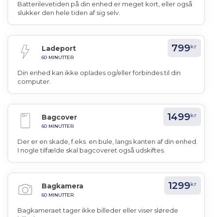
Batterilevetiden på din enhed er meget kort, eller også
slukker den hele tiden af sig selv.
799
kr
Ladeport
60 MINUTTER
Din enhed kan ikke oplades og/eller forbindes til din
computer.
1499
kr
Bagcover
60 MINUTTER
Der er en skade, f.eks. en bule, langs kanten af din enhed.
I nogle tilfælde skal bagcoveret også udskiftes.
1299
kr
Bagkamera
60 MINUTTER
Bagkameraet tager ikke billeder eller viser slørede