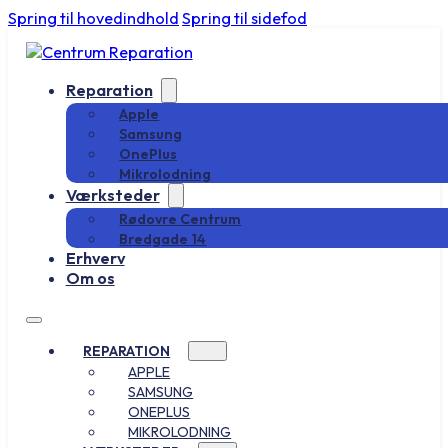
Spring til hovedindhold
Spring til sidefod
Reparation
Apple
Samsung
OnePlus
Mikrolodning
Værksteder
Rødovre Centrum
Bredgade 14
Erhverv
Om os
REPARATION
APPLE
SAMSUNG
ONEPLUS
MIKROLODNING