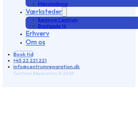
Mikrolodning
Værksteder
Rødovre Centrum
Bredgade 14
Erhverv
Om os
Book tid
+45 22 221 221
info@centrumreparation.dk
Centrum Reparation © 2025