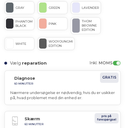
GRAY
GREEN
LAVENDER
THOM
PHANTOM
PINK
BROWNE
BLACK
EDITION
WOOYOUNGMI
WHITE
EDITION
Vælg
reparation
Inkl. 
MOMS
GRATIS
Diagnose
60 MINUTTER
Nærmere undersøgelse er nødvendig, hvis du er usikker
på, hvad problemet med din enhed er.
pris på
Skærm
forespørgsel
60 MINUTTER