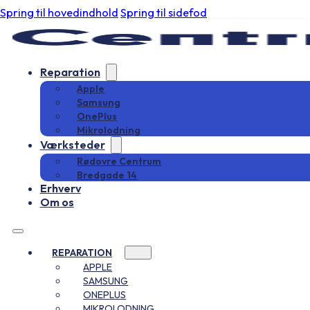
Spring til hovedindhold
Spring til sidefod
Reparation
Apple
Samsung
OnePlus
Mikrolodning
Værksteder
Rødovre Centrum
Bredgade 14
Erhverv
Om os
REPARATION
APPLE
SAMSUNG
ONEPLUS
MIKROLODNING