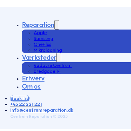
Reparation
Apple
Samsung
OnePlus
Mikrolodning
Værksteder
Rødovre Centrum
Bredgade 14
Erhverv
Om os
Book tid
+45 22 221 221
info@centrumreparation.dk
Centrum Reparation © 2025