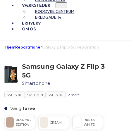
VÆRKSTEDER
RØDOVRE CENTRUM
BREDGADE 14
ERHVERV
OM OS
Hjem
Reparationer
Galaxy Z Flip 3 5G reparation
Samsung Galaxy Z Flip 3
5G
Smartphone
SM-F711B
SM-F711N
SM-F711U
+2 mere
Vælg
farve
BESPOKE
DREAM
CREAM
EDITION
WHITE