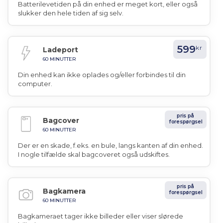
Batterilevetiden på din enhed er meget kort, eller også
slukker den hele tiden af sig selv.
599
kr
Ladeport
60 MINUTTER
Din enhed kan ikke oplades og/eller forbindes til din
computer.
pris på
Bagcover
forespørgsel
60 MINUTTER
Der er en skade, f.eks. en bule, langs kanten af din enhed.
I nogle tilfælde skal bagcoveret også udskiftes.
pris på
Bagkamera
forespørgsel
60 MINUTTER
Bagkameraet tager ikke billeder eller viser slørede