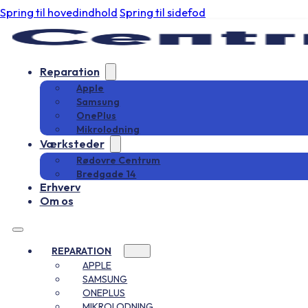
Spring til hovedindhold
Spring til sidefod
Reparation
Apple
Samsung
OnePlus
Mikrolodning
Værksteder
Rødovre Centrum
Bredgade 14
Erhverv
Om os
REPARATION
APPLE
SAMSUNG
ONEPLUS
MIKROLODNING