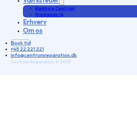
Værksteder
Rødovre Centrum
Bredgade 14
Erhverv
Om os
Book tid
+45 22 221 221
info@centrumreparation.dk
Centrum Reparation © 2025