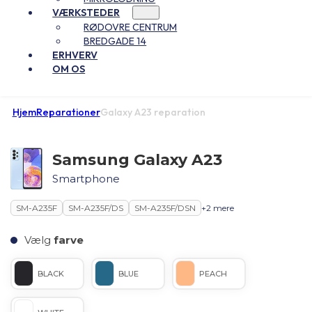
VÆRKSTEDER
RØDOVRE CENTRUM
BREDGADE 14
ERHVERV
OM OS
Hjem
Reparationer
Galaxy A23 reparation
Samsung Galaxy A23
Smartphone
SM-A235F
SM-A235F/DS
SM-A235F/DSN
+2 mere
Vælg
farve
BLACK
BLUE
PEACH