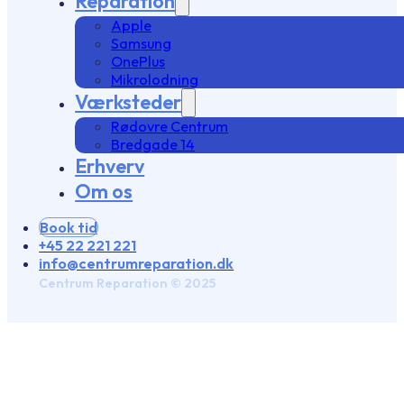
Reparation
Apple
Samsung
OnePlus
Mikrolodning
Værksteder
Rødovre Centrum
Bredgade 14
Erhverv
Om os
Book tid
+45 22 221 221
info@centrumreparation.dk
Centrum Reparation © 2025