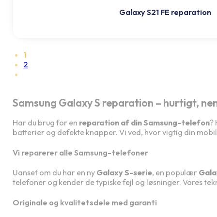
Galaxy S21 FE reparation
1
2
Samsung Galaxy S reparation – hurtigt, nemt
Har du brug for en
reparation af din Samsung-telefon
? 
batterier og defekte knapper. Vi ved, hvor vigtig din mobil
Vi reparerer alle Samsung-telefoner
Uanset om du har en ny
Galaxy S-serie
, en populær
Gala
telefoner og kender de typiske fejl og løsninger. Vores tek
Originale og kvalitetsdele med garanti