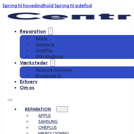
Spring til hovedindhold
Spring til sidefod
Reparation
Apple
Samsung
OnePlus
Mikrolodning
Værksteder
Rødovre Centrum
Bredgade 14
Erhverv
Om os
REPARATION
APPLE
SAMSUNG
ONEPLUS
MIKROLODNING