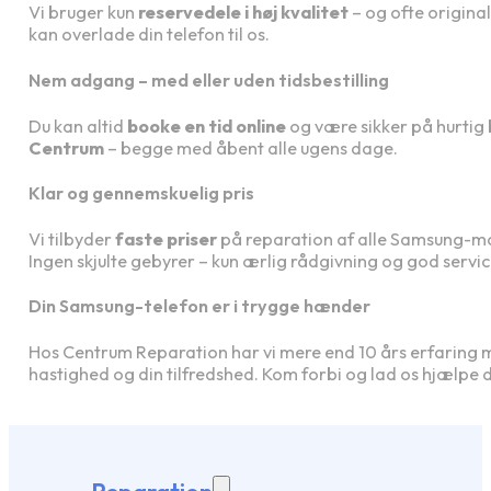
Vi bruger kun
reservedele i høj kvalitet
– og ofte original
kan overlade din telefon til os.
Nem adgang – med eller uden tidsbestilling
Du kan altid
booke en tid online
og være sikker på hurtig 
Centrum
– begge med åbent alle ugens dage.
Klar og gennemskuelig pris
Vi tilbyder
faste priser
på reparation af alle Samsung-model
Ingen skjulte gebyrer – kun ærlig rådgivning og god servic
Din Samsung-telefon er i trygge hænder
Hos Centrum Reparation har vi mere end 10 års erfaring
hastighed og din tilfredshed. Kom forbi og lad os hjælpe d